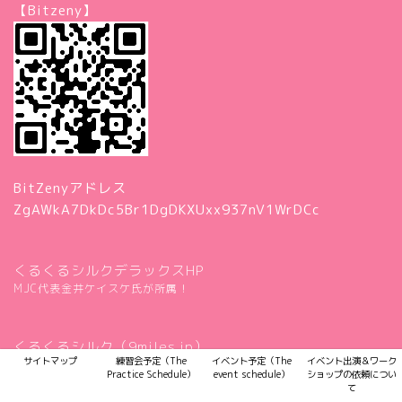
【Bitzeny】
BitZenyアドレス
ZgAWkA7DkDc5Br1DgDKXUxx937nV1WrDCc
くるくるシルクデラックスHP
MJC代表金井ケイスケ氏が所属！
くるくるシルク（9miles.jp）
サイトマップ
練習会予定（The
イベント予定（The
イベント出演＆ワーク
MJC代表金井ケイスケ氏が所属！
Practice Schedule）
event schedule）
ショップの依頼につい
て