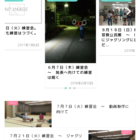
月４日（火）練習会。
８月１８日（日）松
の日も練習はつづく。
笹賀公民館 ～ け
にジャグリングに盛
だ...
2017年7月6日
2019年8
６月７日（木）練習会
～ 発表へ向けての練習
は続く
2018年6月10日
７月７日（火）練習会 ～ 動画製作に
向けて
７月２１日（火）練習会 ～ ジャグリ