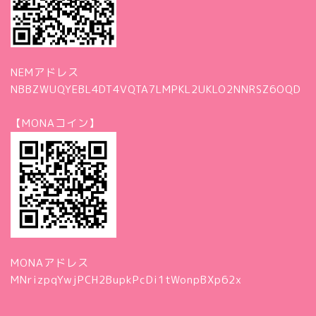
NEMアドレス
NBBZWUQYEBL4DT4VQTA7LMPKL2UKLO2NNRSZ6OQD
【MONAコイン】
MONAアドレス
MNrizpqYwjPCH2BupkPcDi1tWonpBXp62x