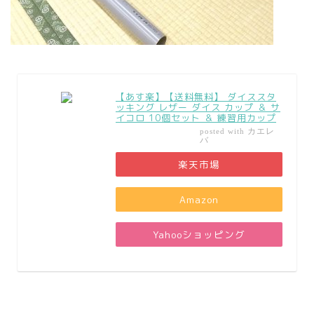
【あす楽】【送料無料】 ダイススタ
ッキング レザー ダイス カップ ＆ サ
イコロ 10個セット ＆ 練習用カップ
カエレ
posted with
バ
楽天市場
Amazon
Yahooショッピング