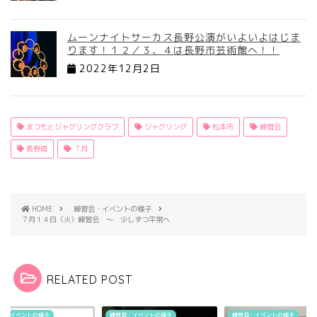
ムーンナイトサーカス長野公演がいよいよはじま
ります！１２／３、４は長野市芸術館へ！！
2022年12月2日
まつもとジャグリングクラブ
ジャグリング
松本市
練習会
長野県
７月
HOME
練習会・イベントの様子
７月１４日（火）練習会 ～ 少しずつ平常へ
RELATED POST
会・イベントの様子
練習会・イベントの様子
練習会・イベントの様子