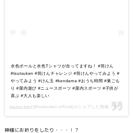
水色ボールと水色Tシャツが合ってますね！ #筒けん
#tsutsuken #筒けんチャレンジ #筒けんやってみよう #
やってみよう #けん玉 #kendama #おうち時間 #巣ごも
り #屋内遊び #ニュースポーツ #屋内スポーツ #子供が
喜ぶ #大人も楽しい
tsutsu-ken
(@tsutsuken.official)がシェアした投稿 –
2020年 7月月14日午前7時23分PDT
神様にお祈りをしたり・・・！？