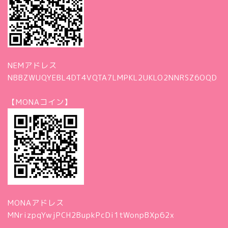
NEMアドレス
NBBZWUQYEBL4DT4VQTA7LMPKL2UKLO2NNRSZ6OQD
【MONAコイン】
MONAアドレス
MNrizpqYwjPCH2BupkPcDi1tWonpBXp62x