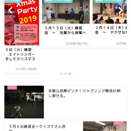
会・イベントの様子
練習会・イベントの様子
練習会・イベントの様子
２月１４日（木）練
５月１５日（火）練習
会 ～ ヤクザな代
会 ～ 先輩から後輩へ
2018年5月17日
2019年2
１月５日（火）練習
 ～ エイトリンガー
卵 そしてクリスマス
.
2019年11月6日
本郷公民館ピンチ！ジャグリング難民が押
し寄せる。
３月６日練習会～ケイスケさん苦