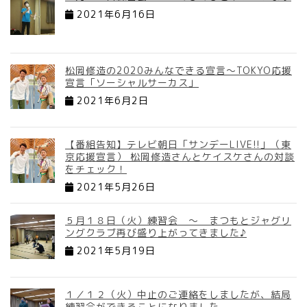
2021年6月16日
松岡修造の2020みんなできる宣言～TOKYO応援
宣言「ソーシャルサーカス」
2021年6月2日
【番組告知】テレビ朝日「サンデーLIVE!!」（東
京応援宣言） 松岡修造さんとケイスケさんの対談
をチェック！
2021年5月26日
５月１８日（火）練習会 ～ まつもとジャグリ
ングクラブ再び盛り上がってきました♪
2021年5月19日
１／１２（火）中止のご連絡をしましたが、結局
練習会ができることになりました