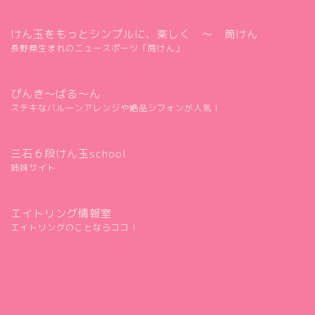
けん玉をもっとシンプルに、楽しく ～ 筒けん
長野県生まれのニュースポーツ「筒けん」
ぴんき～ばる～ん
ステキなバルーンアレンジや絶品シフォンが人気！
三石６段けん玉school
姉妹サイト
エイトリング情報室
エイトリングのことならココ！