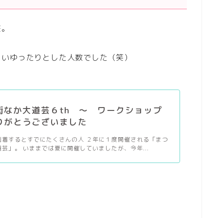
芸。
らいゆったりとした人数でした（笑）
街なか大道芸６th ～ ワークショップ
りがとうございました
到着するとすでにたくさんの人 ２年に１度開催される「まつ
芸」。 いままでは夏に開催していましたが、今年...