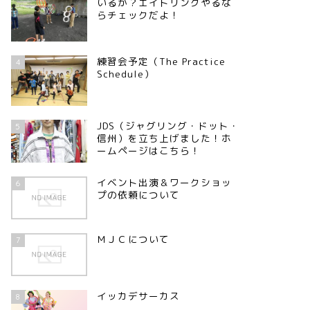
いるか？エイトリングやるな
らチェックだよ！
練習会予定（The Practice
4
Schedule）
JDS（ジャグリング・ドット・
5
信州）を立ち上げました！ホ
ームページはこちら！
イベント出演＆ワークショッ
6
プの依頼について
ＭＪＣについて
7
イッカデサーカス
8