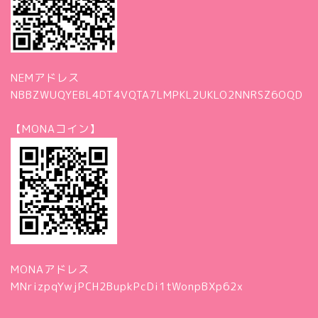
NEMアドレス
NBBZWUQYEBL4DT4VQTA7LMPKL2UKLO2NNRSZ6OQD
【MONAコイン】
MONAアドレス
MNrizpqYwjPCH2BupkPcDi1tWonpBXp62x