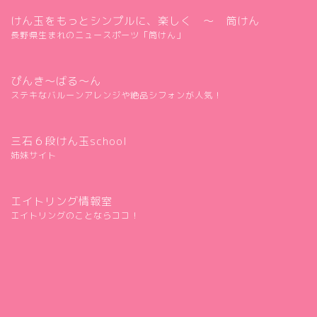
けん玉をもっとシンプルに、楽しく ～ 筒けん
長野県生まれのニュースポーツ「筒けん」
ぴんき～ばる～ん
ステキなバルーンアレンジや絶品シフォンが人気！
三石６段けん玉school
姉妹サイト
エイトリング情報室
エイトリングのことならココ！