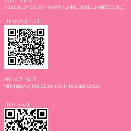
NEMアドレス
NBBZWUQYEBL4DT4VQTA7LMPKL2UKLO2NNRSZ6OQD
【MONAコイン】
MONAアドレス
MNrizpqYwjPCH2BupkPcDi1tWonpBXp62x
【Bitzeny】