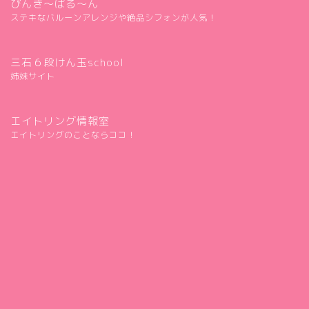
ぴんき～ばる～ん
ステキなバルーンアレンジや絶品シフォンが人気！
三石６段けん玉school
姉妹サイト
エイトリング情報室
エイトリングのことならココ！