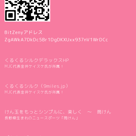
BitZenyアドレス
ZgAWkA7DkDc5Br1DgDKXUxx937nV1WrDCc
くるくるシルクデラックスHP
MJC代表金井ケイスケ氏が所属！
くるくるシルク（9miles.jp）
MJC代表金井ケイスケ氏が所属！
けん玉をもっとシンプルに、楽しく ～ 筒けん
長野県生まれのニュースポーツ「筒けん」