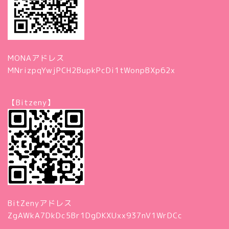
MONAアドレス
MNrizpqYwjPCH2BupkPcDi1tWonpBXp62x
【Bitzeny】
BitZenyアドレス
ZgAWkA7DkDc5Br1DgDKXUxx937nV1WrDCc