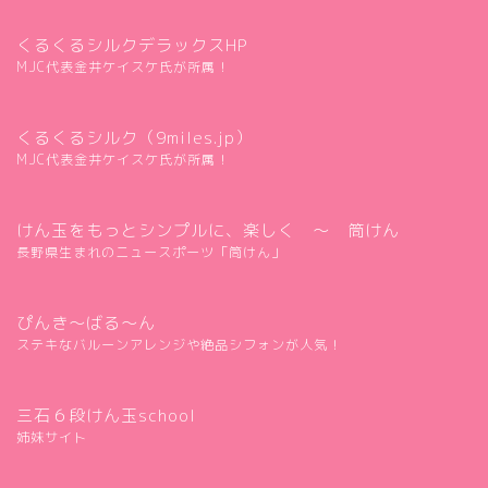
くるくるシルクデラックスHP
MJC代表金井ケイスケ氏が所属！
くるくるシルク（9miles.jp）
MJC代表金井ケイスケ氏が所属！
けん玉をもっとシンプルに、楽しく ～ 筒けん
長野県生まれのニュースポーツ「筒けん」
ぴんき～ばる～ん
ステキなバルーンアレンジや絶品シフォンが人気！
三石６段けん玉school
姉妹サイト