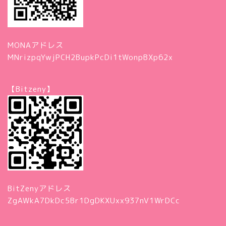
MONAアドレス
MNrizpqYwjPCH2BupkPcDi1tWonpBXp62x
【Bitzeny】
BitZenyアドレス
ZgAWkA7DkDc5Br1DgDKXUxx937nV1WrDCc