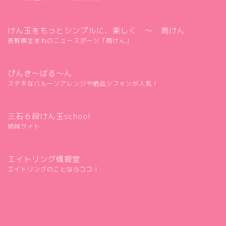
けん玉をもっとシンプルに、楽しく ～ 筒けん
長野県生まれのニュースポーツ「筒けん」
ぴんき～ばる～ん
ステキなバルーンアレンジや絶品シフォンが人気！
三石６段けん玉school
姉妹サイト
エイトリング情報室
エイトリングのことならココ！