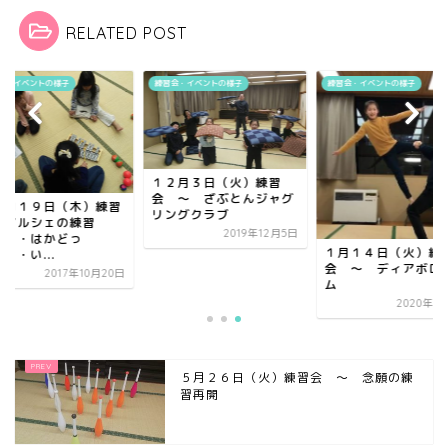
RELATED POST
会・イベントの様子
練習会・イベントの様子
練習会・イベントの様子
１２月３日（火）練習
会 ～ ざぶとんジャグ
０月１９日（木）練習
リングクラブ
～マルシェの練習
2019年12月5日
・・・はかどっ
１月１４日（火）練
・・い...
会 ～ ディアボロ
2017年10月20日
ム
2020年1
５月２６日（火）練習会 ～ 念願の練
習再開