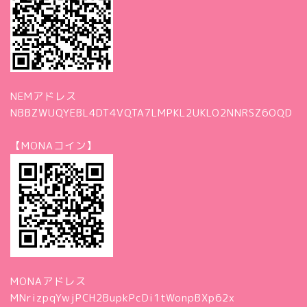
NEMアドレス
NBBZWUQYEBL4DT4VQTA7LMPKL2UKLO2NNRSZ6OQD
【MONAコイン】
MONAアドレス
MNrizpqYwjPCH2BupkPcDi1tWonpBXp62x