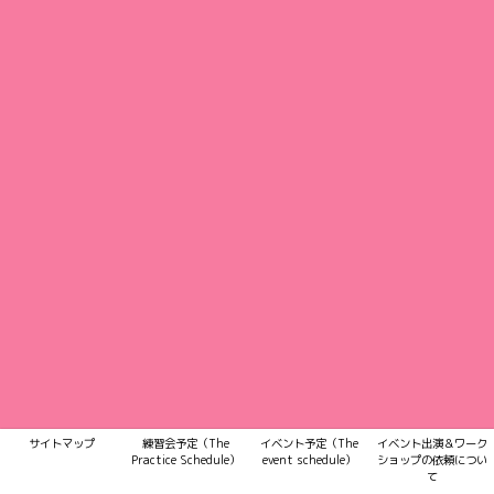
サイトマップ
練習会予定（The
イベント予定（The
イベント出演＆ワーク
Practice Schedule）
event schedule）
ショップの依頼につい
て