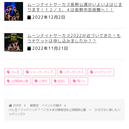
ムーンナイトサーカス長野公演がいよいよはじま
ります！１２／３、４は長野市芸術館へ！！
2022年12月2日
ムーンナイトサーカス2022が近づいてきた！も
うチケットは申し込みましたか？？
2022年11月21日
けん玉
シェーカーカップ
シガーボックス
ジャグリング
上田城跡公園
上田市
皿回し
筒けん
HOME
練習会・イベントの様子
けん玉？ジャグリング？？ごちゃまぜ練習会@上田城跡公園 ～ ひさびさに楽しむジ
ャグリング♪