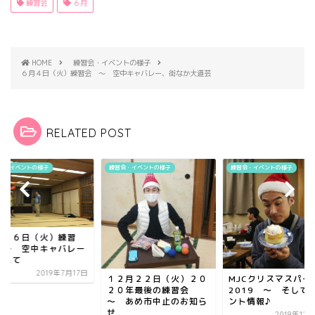
練習会
６月
HOME
練習会・イベントの様子
６月４日（火）練習会 ～ 空中キャバレー、街なか大道芸
RELATED POST
会・イベントの様子
練習会・イベントの様子
練習会・イベントの様子
月１６日（火）練習
 ～ 空中キャバレー
控えて
2019年7月17日
１２月２２日（火）２０
MJCクリスマスパー
２０年最後の練習会
2019 ～ そして
～ あめ市中止のお知ら
ント情報♪
せ
2019年12