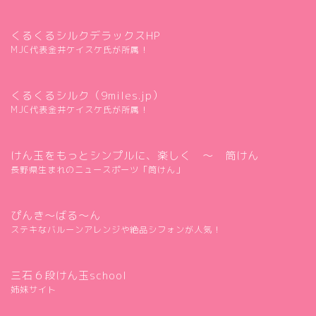
くるくるシルクデラックスHP
MJC代表金井ケイスケ氏が所属！
くるくるシルク（9miles.jp）
MJC代表金井ケイスケ氏が所属！
けん玉をもっとシンプルに、楽しく ～ 筒けん
長野県生まれのニュースポーツ「筒けん」
ぴんき～ばる～ん
ステキなバルーンアレンジや絶品シフォンが人気！
三石６段けん玉school
姉妹サイト