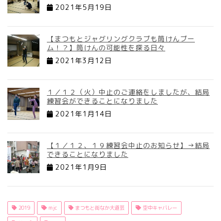
2021年5月19日
【まつもとジャグリングクラブも筒けんブー
ム！？】筒けんの可能性を探る日々
2021年3月12日
１／１２（火）中止のご連絡をしましたが、結局
練習会ができることになりました
2021年1月14日
【１／１２、１９練習会中止のお知らせ】→結局
できることになりました
2021年1月9日
2019
mjc
まつもと街なか大道芸
空中キャバレー