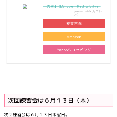
「大空」REShape Red & Silver
カエレ
posted with
バ
楽天市場
Amazon
Yahooショッピング
次回練習会は６月１３日（木）
次回練習会は６月１３日木曜日。