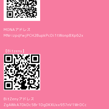
MONAアドレス
MNrizpqYwjPCH2BupkPcDi1tWonpBXp62x
【Bitzeny】
BitZenyアドレス
ZgAWkA7DkDc5Br1DgDKXUxx937nV1WrDCc