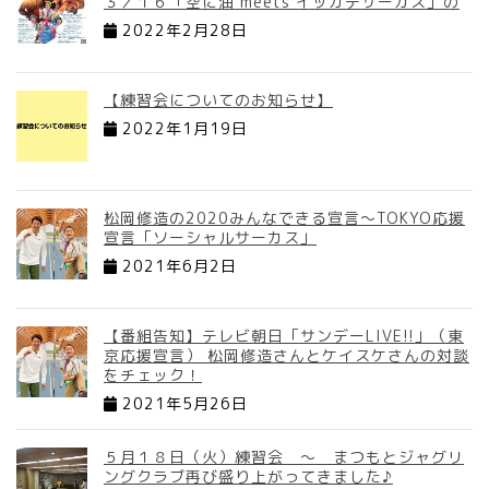
３／１６「空に油 meets イッカデサーカス」の
2022年2月28日
【練習会についてのお知らせ】
2022年1月19日
松岡修造の2020みんなできる宣言～TOKYO応援
宣言「ソーシャルサーカス」
2021年6月2日
【番組告知】テレビ朝日「サンデーLIVE!!」（東
京応援宣言） 松岡修造さんとケイスケさんの対談
をチェック！
2021年5月26日
５月１８日（火）練習会 ～ まつもとジャグリ
ングクラブ再び盛り上がってきました♪