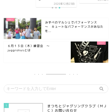
2020年12月23日
みずべのマルシェでパフォーマンス
～ キュートなパフォーマンスがあなた
を...
６月１３日（木）練習会 ～
juggroliusとは
1
まつもとジャグリングクラブ（ＭＪ
Ｃ）お問い合わせ