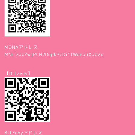
MONAアドレス
MNrizpqYwjPCH2BupkPcDi1tWonpBXp62x
【Bitzeny】
BitZenyアドレス