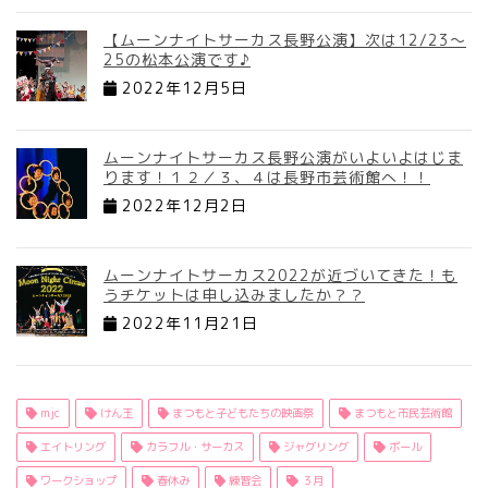
【ムーンナイトサーカス長野公演】次は12/23～
25の松本公演です♪
2022年12月5日
ムーンナイトサーカス長野公演がいよいよはじま
ります！１２／３、４は長野市芸術館へ！！
2022年12月2日
ムーンナイトサーカス2022が近づいてきた！も
うチケットは申し込みましたか？？
2022年11月21日
mjc
けん玉
まつもと子どもたちの映画祭
まつもと市民芸術館
エイトリング
カラフル・サーカス
ジャグリング
ボール
ワークショップ
春休み
練習会
３月