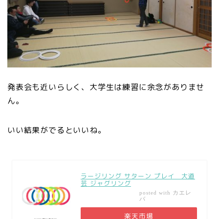
発表会も近いらしく、大学生は練習に余念がありませ
ん。
いい結果がでるといいね。
ラージリング サターン プレイ 大道
芸 ジャグリング
カエレ
posted with
バ
楽天市場