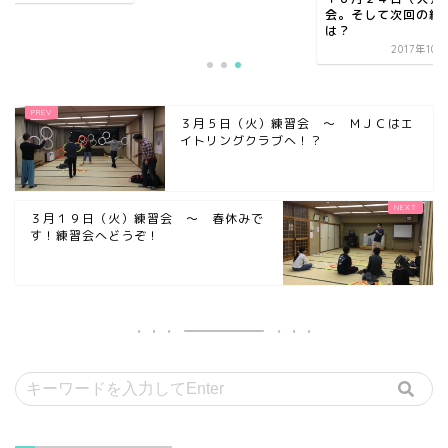
会。そして次回の練
は？
2017年10
３月５日（火）練習会 ～ ＭＪＣはエ
イトリングクラブへ！？
３月１９日（火）練習会 ～ 春休みで
す！練習会へどうぞ！