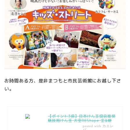
お時間ある方、是非まつもと市民芸術館にお越し下さ
い。
【ポイント3倍】日本けん玉協会推奨
競技用けん玉 大空REShape 金&銀
カエレ
posted with
バ