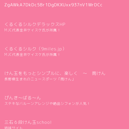
ZgAWkA7DkDc5Br1DgDKXUxx937nV1WrDCc
くるくるシルクデラックスHP
MJC代表金井ケイスケ氏が所属！
くるくるシルク（9miles.jp）
MJC代表金井ケイスケ氏が所属！
けん玉をもっとシンプルに、楽しく ～ 筒けん
長野県生まれのニュースポーツ「筒けん」
ぴんき～ばる～ん
ステキなバルーンアレンジや絶品シフォンが人気！
三石６段けん玉school
姉妹サイト