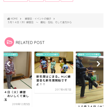
HOME
練習会・イベントの様子
３月１４日（木）練習会 ～ 離松・在松、そして遠方から
RELATED POST
会・イベントの様子
練習会・イベントの様子
練習会・イベントの様子
新年度はじまる。MJC練
習会も新年度開始です
よ！！
2017年4月7日
２月４日（火）練習
 ～ おいしくて楽し
けん玉
2018年12月5日
１０月２４日（火）