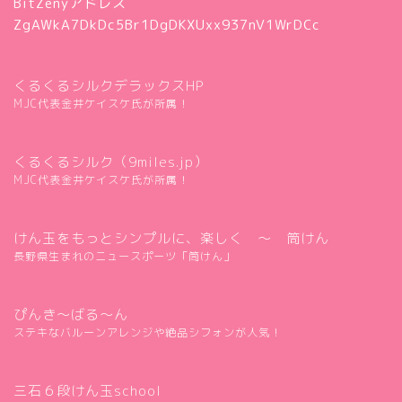
BitZenyアドレス
ZgAWkA7DkDc5Br1DgDKXUxx937nV1WrDCc
くるくるシルクデラックスHP
MJC代表金井ケイスケ氏が所属！
くるくるシルク（9miles.jp）
MJC代表金井ケイスケ氏が所属！
けん玉をもっとシンプルに、楽しく ～ 筒けん
長野県生まれのニュースポーツ「筒けん」
ぴんき～ばる～ん
ステキなバルーンアレンジや絶品シフォンが人気！
三石６段けん玉school