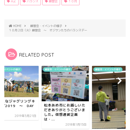
mjc
バランス
練習会
１０月
HOME
練習会・イベントの様子
１０月２日（火）練習会 ～ オジサンたちのバランスデー
RELATED POST
会・イベントの様子
練習会・イベントの様子
練習会・イベントの様子
カオスなジャグリン
本あめ市にお越しいた
ャンプ2019 ～ D
きありがとうございま
２
た。仮想通貨企画
2019年5
...
2018年1月15日