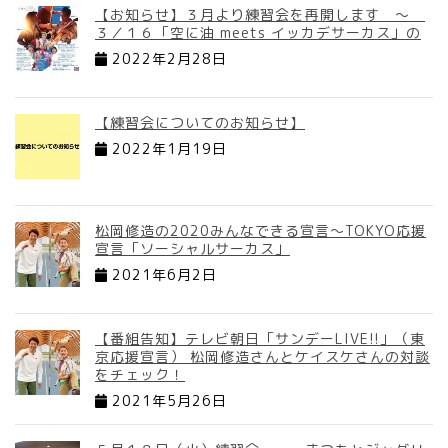
【お知らせ】３月より練習会を再開します ～
３／１６「空に油 meets イッカデサーカス」の
2022年2月28日
【練習会についてのお知らせ】
2022年1月19日
松岡修造の2020みんなできる宣言～TOKYO応援
宣言「ソーシャルサーカス」
2021年6月2日
【番組告知】テレビ朝日「サンデーLIVE!!」（東
京応援宣言） 松岡修造さんとケイスケさんの対談
をチェック！
2021年5月26日