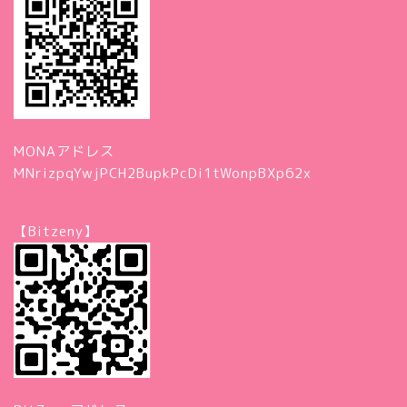
MONAアドレス
MNrizpqYwjPCH2BupkPcDi1tWonpBXp62x
【Bitzeny】