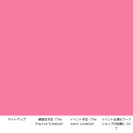
サイトマップ
練習会予定（The
イベント予定（The
イベント出演＆ワーク
Practice Schedule）
event schedule）
ショップの依頼につい
2017–2026 信州でジャグリングの楽しさを体験！まつもとジャグリングクラブホーム
て
ページ