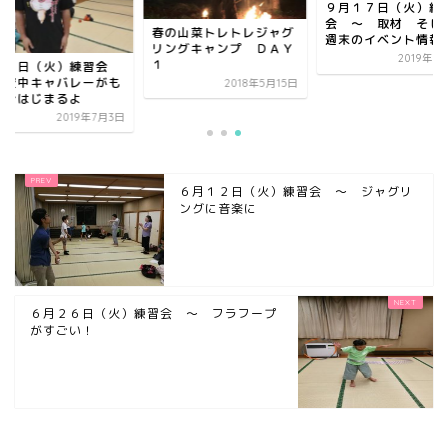
９月１７日（火）練
会 ～ 取材 そ
春の山菜トレトレジャグ
週末のイベント情報
リングキャンプ ＤＡＹ
2019年9
１
月２日（火）練習会
 空中キャバレーがも
2018年5月15日
すぐはじまるよ
2019年7月3日
６月１２日（火）練習会 ～ ジャグリ
ングに音楽に
６月２６日（火）練習会 ～ フラフープ
がすごい！