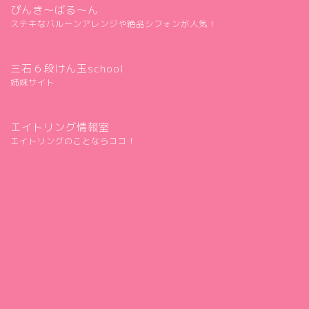
ぴんき～ばる～ん
ステキなバルーンアレンジや絶品シフォンが人気！
三石６段けん玉school
姉妹サイト
エイトリング情報室
エイトリングのことならココ！