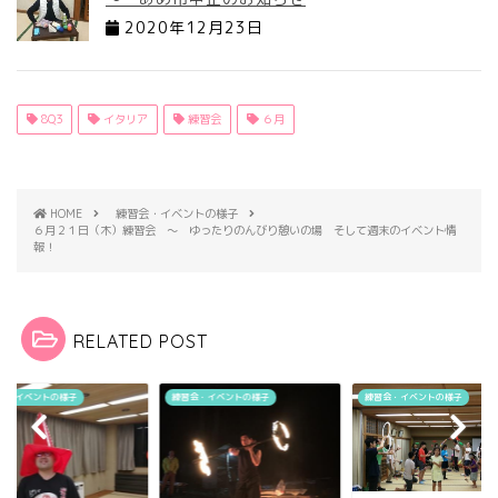
2020年12月23日
8Q3
イタリア
練習会
６月
HOME
練習会・イベントの様子
６月２１日（木）練習会 ～ ゆったりのんびり憩いの場 そして週末のイベント情
報！
RELATED POST
会・イベントの様子
練習会・イベントの様子
練習会・イベントの様子