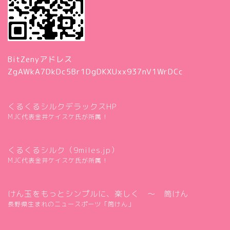
BitZenyアドレス
ZgAWkA7DkDc5Br1DgDKXUxx937nV1WrDCc
くるくるシルクデラックスHP
MJC代表金井ケイスケ氏が所属！
くるくるシルク（9miles.jp）
MJC代表金井ケイスケ氏が所属！
けん玉をもっとシンプルに、楽しく ～ 筒けん
長野県生まれのニュースポーツ「筒けん」