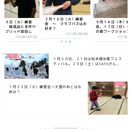
２月１６日（火）練習
月２９日（火）練習
９月１４日（木）練
会 ～ クラブパスはお
 ～ 既成品と手作り
会、１７日（日）チ
好き？
ハイブリッド皿回し
の森ワークショップ
2021年2月18日
2018年5月31日
2017年9
１月２０日、２１日は松本城氷彫フェス
ティバル。２０日（土）はSATOさん...
１月２３日（火）練習会～大雪のあとはお
休み？