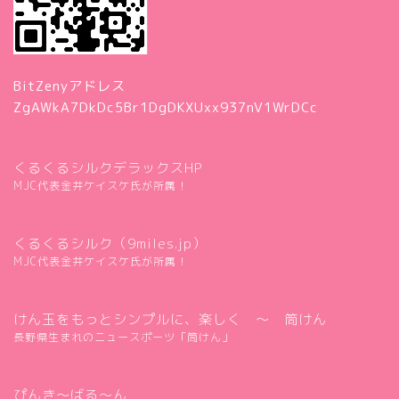
BitZenyアドレス
ZgAWkA7DkDc5Br1DgDKXUxx937nV1WrDCc
くるくるシルクデラックスHP
MJC代表金井ケイスケ氏が所属！
くるくるシルク（9miles.jp）
MJC代表金井ケイスケ氏が所属！
けん玉をもっとシンプルに、楽しく ～ 筒けん
長野県生まれのニュースポーツ「筒けん」
ぴんき～ばる～ん