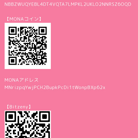
NBBZWUQYEBL4DT4VQTA7LMPKL2UKLO2NNRSZ6OQD
【MONAコイン】
MONAアドレス
MNrizpqYwjPCH2BupkPcDi1tWonpBXp62x
【Bitzeny】