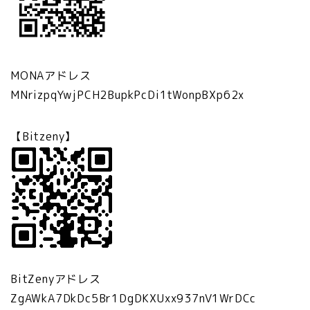
MONAアドレス
MNrizpqYwjPCH2BupkPcDi1tWonpBXp62x
【Bitzeny】
BitZenyアドレス
ZgAWkA7DkDc5Br1DgDKXUxx937nV1WrDCc