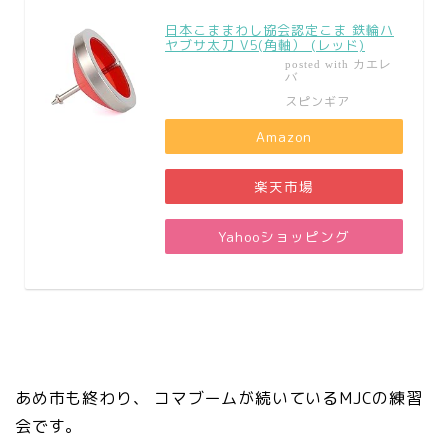
日本こままわし協会認定こま 鉄輪ハ
ヤブサ太刀 V5(角軸） (レッド)
カエレ
posted with
バ
スピンギア
Amazon
楽天市場
Yahooショッピング
あめ市も終わり、 コマブームが続いているMJCの練習
会です。