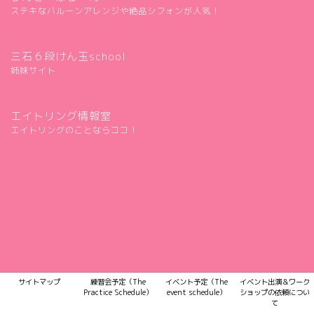
ステキなバルーンアレンジや絶品シフォンが人気！
三石６段けん玉school
姉妹サイト
エイトリング情報室
エイトリングのことならココ！
サイトマップ
練習会予定（The
イベント予定（The
イベント出演＆ワーク
Practice Schedule）
event schedule）
ショップの依頼につい
て