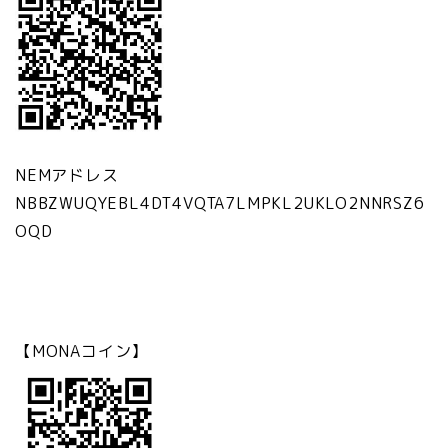
NEMアドレス
NBBZWUQYEBL4DT4VQTA7LMPKL2UKLO2NNRSZ6
OQD
【MONAコイン】