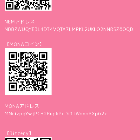
NEMアドレス
NBBZWUQYEBL4DT4VQTA7LMPKL2UKLO2NNRSZ6OQD
【MONAコイン】
MONAアドレス
MNrizpqYwjPCH2BupkPcDi1tWonpBXp62x
【Bitzeny】