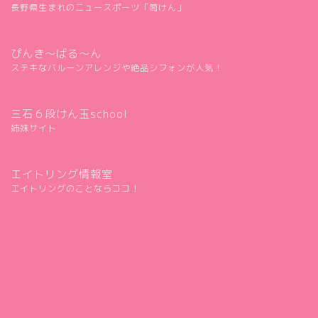
長野県生まれのニュースポーツ「筒けん」
ぴんき～ばる～ん
ステキなバルーンアレンジや絶品シフォンが人気！
三石６段けん玉school
姉妹サイト
エイトリング情報室
エイトリングのことならココ！