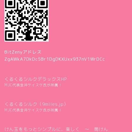
BitZenyアドレス
ZgAWkA7DkDc5Br1DgDKXUxx937nV1WrDCc
くるくるシルクデラックスHP
MJC代表金井ケイスケ氏が所属！
くるくるシルク（9miles.jp）
MJC代表金井ケイスケ氏が所属！
けん玉をもっとシンプルに、楽しく ～ 筒けん