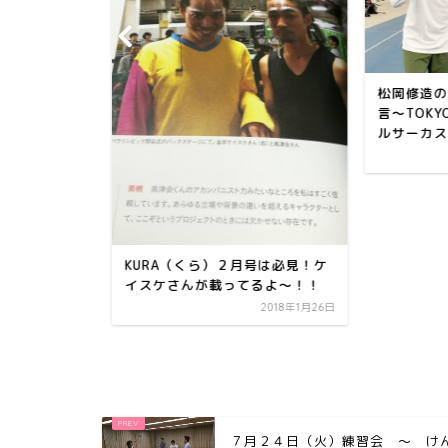
松岡修造の
言～TOK
ルサーカス
KURA（くら）２月号は必見！ケ
トは予定ど
イスケさんが載ってるよ～！！
す。チロル
2018年1月26日
2017年4月2日
７月２４日（火）練習会 ～ け