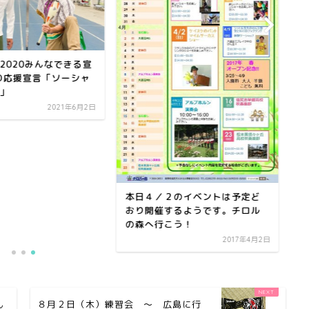
2020みんなできる宣
YO応援宣言「ソーシャ
」
2021年6月2日
K
本日４／２のイベントは予定ど
イ
おり開催するようです。チロル
の森へ行こう！
2017年4月2日
ん
８月２日（木）練習会 ～ 広島に行