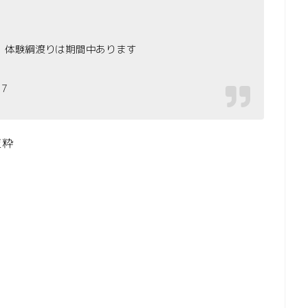
、体験綱渡りは期間中あります
7
抜粋