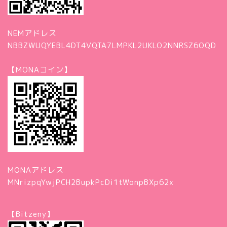
NEMアドレス
NBBZWUQYEBL4DT4VQTA7LMPKL2UKLO2NNRSZ6OQD
【MONAコイン】
MONAアドレス
MNrizpqYwjPCH2BupkPcDi1tWonpBXp62x
【Bitzeny】