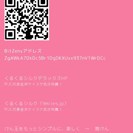
BitZenyアドレス
ZgAWkA7DkDc5Br1DgDKXUxx937nV1WrDCc
くるくるシルクデラックスHP
MJC代表金井ケイスケ氏が所属！
くるくるシルク（9miles.jp）
MJC代表金井ケイスケ氏が所属！
けん玉をもっとシンプルに、楽しく ～ 筒けん