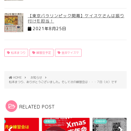
【東京パラリンピック開幕】ケイスケさんは振り
付けを担当！
2021年8月25日
松本まつり
練習会予定
金井ケイスケ
HOME
お知らせ
松本まつり、ありがとうございました。そして次の練習会は・・・７日（火）です
RELATED POST
らせ
お知らせ
お知らせ