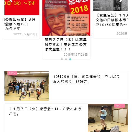
【緊急告知】１１月
再度のお知らせ】３月
文化の日は松本市千
練習会は３月８日
で10:30に集合～！..
火）からです
2020年1
2022年2月28日
明日２７日（木）は忘年
会ですよ！申込まだの方
は大至急！！！
2018年12月26日
10月29日（日）ミニ発表会。やっぱり
みんな盛り上げ好き。
１１月７日（火）練習会～ＭＪＣ教へよう
こそ。