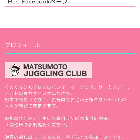
MJC Facebookページ
プロフィール
くるくるシルクＤＸのパフォーマーであり、サーカスアーテ
ィストの金井ケイスケ氏が代表。
松本市内だけでなく、長野県内各地から様々なジャンルの
人々が練習に集まります。
参加料は無料で、主に火曜日または木曜日に開催。
（開催日は都度確認ください。）
道具の貸し出しもあるため、手ぶらでの参加もＯＫです。