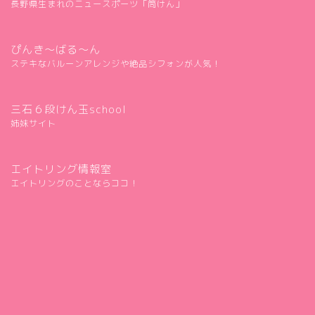
長野県生まれのニュースポーツ「筒けん」
ぴんき～ばる～ん
ステキなバルーンアレンジや絶品シフォンが人気！
三石６段けん玉school
姉妹サイト
エイトリング情報室
エイトリングのことならココ！