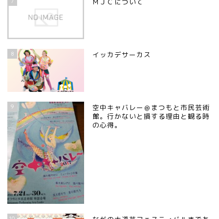
7
ＭＪＣについて
8
イッカデサーカス
9
空中キャバレー＠まつもと市民芸術
館。行かないと損する理由と観る時
の心得。
10