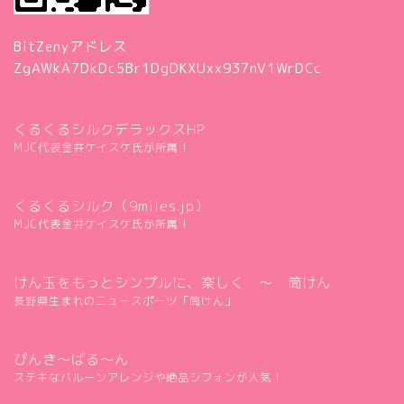
BitZenyアドレス
ZgAWkA7DkDc5Br1DgDKXUxx937nV1WrDCc
くるくるシルクデラックスHP
MJC代表金井ケイスケ氏が所属！
くるくるシルク（9miles.jp）
MJC代表金井ケイスケ氏が所属！
けん玉をもっとシンプルに、楽しく ～ 筒けん
長野県生まれのニュースポーツ「筒けん」
ぴんき～ばる～ん
ステキなバルーンアレンジや絶品シフォンが人気！