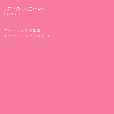
三石６段けん玉school
姉妹サイト
エイトリング情報室
エイトリングのことならココ！