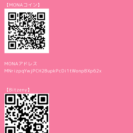
【MONAコイン】
MONAアドレス
MNrizpqYwjPCH2BupkPcDi1tWonpBXp62x
【Bitzeny】